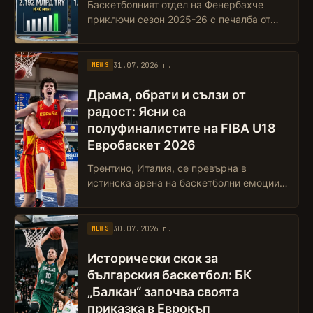
Баскетболният отдел на Фенербахче
приключи сезон 2025-26 с печалба от
207 милиона турски лири —
приблизително €3.8 милиона. Това не е
просто счетоводна ...
31.07.2026 г.
NEWS
Драма, обрати и сълзи от
радост: Ясни са
полуфиналистите на FIBA U18
Евробаскет 2026
Трентино, Италия, се превърна в
истинска арена на баскетболни емоции,
след като четвъртфиналната фаза на
европейското първенство за юноши до
18 години...
30.07.2026 г.
NEWS
Исторически скок за
българския баскетбол: БК
„Балкан“ започва своята
приказка в Еврокъп