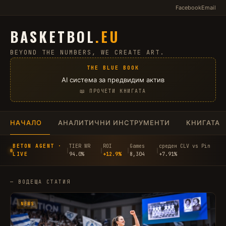
Facebook
Email
BASKETBOL
.EU
BEYOND THE NUMBERS, WE CREATE ART.
THE BLUE BOOK
AI система за предвидим актив
📖 ПРОЧЕТИ КНИГАТА
НАЧАЛО
АНАЛИТИЧНИ ИНСТРУМЕНТИ
КНИГАТА
BETON AGENT ·
TIER WR
ROI
Games
среден CLV vs Pin
│
│
│
│
LIVE
94.0%
+12.9%
8,304
+7.91%
— ВОДЕЩА СТАТИЯ
NEWS