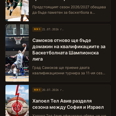
Предстоящият сезон 2026/2027 обещава
да бъде паметен за баскетбола в
Ботевград и цяла България. БК „Балкан“
се подготвя за своето дебютно участие
в...
21.07.2026 г.
NEWS
Самоков отново ще бъде
домакин на квалификациите за
Баскетболната Шампионска
лига
Град Самоков ще приеме двата
квалификационни турнира за 11-ия сезон
на Баскетболната Шампионска лига
(BCL), powered by Ameresco SUNEL.
Събитията ще се п...
20.07.2026 г.
NEWS
Хапоел Тел Авив разделя
сезона между София и Израел
Хапоел Тел Авив официално обяви, че ще