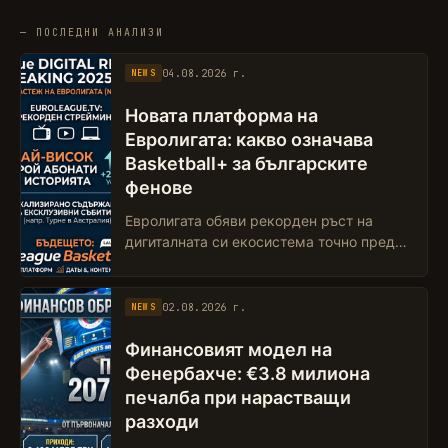
— ПОСЛЕДНИ АНАЛИЗИ
04.08.2026 г.
NEWS
Новата платформа на
Евролигата: какво означава
Basketball+ за българските
фенове
Евролигата обяви рекорден ръст на
дигиталната си екосистема точно преди
старта на новата стрийминг платформа
Euroleague Basketball+. Турнирът не
просто ...
02.08.2026 г.
NEWS
Финансовият модел на
Фенербахче: €3.8 милиона
печалба при нарастващи
разходи