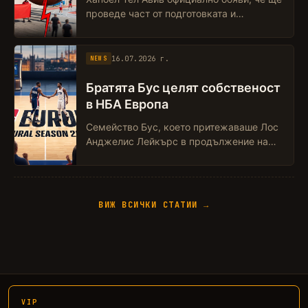
проведе част от подготовката и
евентуално мачове от сезона в София,
поради влошената ситуация със
сигурността в И...
16.07.2026 г.
NEWS
Братята Бус целят собственост
в НБА Европа
Семейство Бус, което притежаваше Лос
Анджелис Лейкърс в продължение на
десетилетия, се насочва към Европа.
Джоуи и Джеси Бус, най-малките синове
на д-р ...
ВИЖ ВСИЧКИ СТАТИИ →
VIP